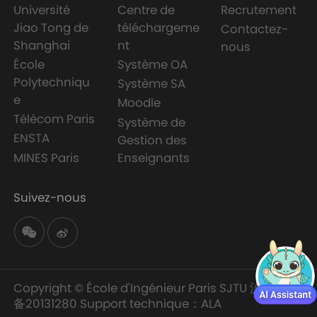
Université
Centre de
Recrutement
Jiao Tong de
téléchargeme
Contactez-
Shanghai
nt
nous
École
Système OA
Polytechniqu
Système SA
e
Moodle
Télécom Paris
Système de
ENSTA
Gestion des
MINES Paris
Enseignants
Suivez-nous
Copyright © École d'Ingénieur Paris SJTU
沪交ICP
备20131280
Support technique：
ALA