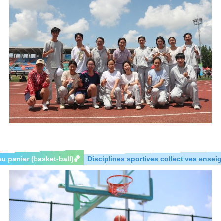
au panier (basket-ball)
🏀
Disciplines sportives collectives ense