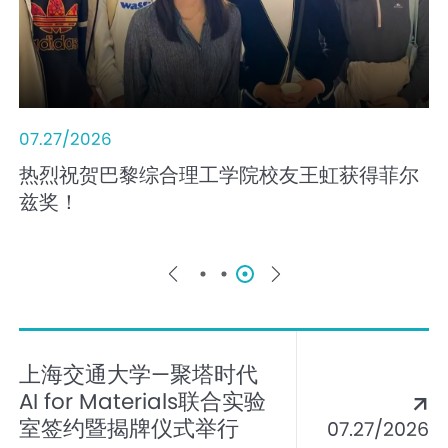
07.29/2026
07.27/2026
07.30/2026
中方院长陈彩莲陪同校领导会见法国格勒诺布
热烈祝贺巴黎综合理工学院校友王虹获得菲尔
分流通知｜上海交大2026年工科试验班类国际
尔—阿尔卑斯大学校长一行
兹奖！
化特色人才培养-巴黎卓越工程师学院分流选
拔开放申请
上海交通大学—聚塔时代
AI for Materials联合实验
室签约暨揭牌仪式举行
07.27/2026