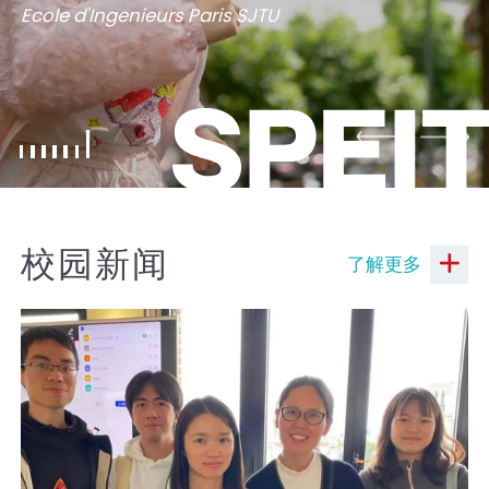
Welcome to
Welcome to
Welcome to
Welcome to
Welcome to
Ecole d'Ingenieurs Paris SJTU
HAPPY GRADUATION
Ecole d'Ingenieurs Paris SJTU
Ecole d'Ingenieurs Paris SJTU
Ecole d'Ingenieurs Paris SJTU
Ecole d'Ingenieurs Paris SJTU
Ecole d'Ingenieurs Paris SJTU
校园新闻
了解更多