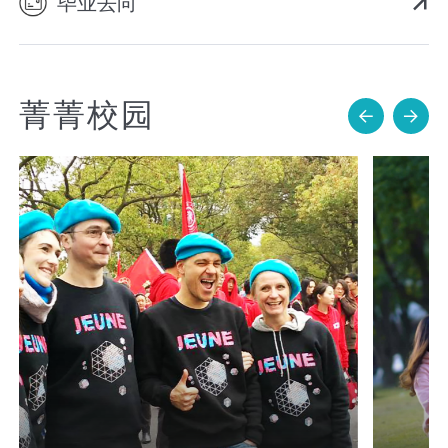
毕业去向
菁菁校园