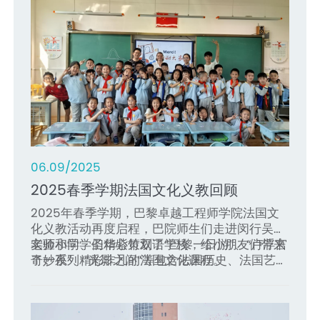
06.09/2025
12.13/2024
12.02/2024
10.30/2024
07.23/2024
2025春季学期法国文化义教回顾
“友谊杯” | 巴院第六届羽毛球院内赛回顾
预告｜“弦歌相和·音融中法”新年音乐会
同一片天空下｜2024工程师文化设计竞
全球视野与文化交流｜2024国际暑期学
赛圆满落幕
校精彩回顾
2025年春季学期，巴黎卓越工程师学院法国文
12月7日，巴院第六届羽毛球院内赛在冬日的暖
在中法建交60周年之际
化义教活动再度启程，巴院师生们走进闵行吴泾
阳中于气膜体育中心隆重开幕。本次活动吸引了
上海交通大学器乐交流协会、
七月的上海，骄阳似火。7月1日至12日，上海交
近日，巴黎卓越工程师学院“中法环境月”活
实验小学、圣华紫竹双语学校，给小朋友们带来
老师和同学们精心策划了“巴黎一日游”、“卢浮宫
中法两方七十多名师生的积极参与，三个赛道三
巴黎卓越工程师学院阿卡贝拉合唱团
动暨第二届工程师文化设计大赛在中法大楼205
通大学巴黎卓越工程师学院以一场知识和文化的
了一系列精彩非凡的法国文化课程。
奇妙夜”、“光影之间”等包含法国历史、法国艺
线并进，如火如荼，你追我赶。
携手带来中法音乐会
报告厅室隆重举行，本届主题为“同一片天空
盛宴，迎接来自牛津大学、伦敦政治经济学院、
术、法国美食、法国音乐、法语知识的课程，为
邀您在美丽的音符中
下/Tous sous le même ciel
新加坡国立大学、南洋理工大学等全球各地顶尖
法国驻上海领事馆科技处领事Rachid
”。来自2022级的
小朋友们打开了一扇法国文化之窗。
感受中华传统音乐的优雅韵律
81名本科生同学参与了本次大赛，他们以小组形
MALTI、随员Salomé ANTOINE，巴黎卓越工程
名校的11名学生，开展以“降阶模型、数据同化与
欣赏中西融合的创新之作
式创作并展示了17件创意非凡的短视频和海报作
师学院法方院长Zied MOUMNI教授，阿姆斯特丹
数字孪生”为主题的国际暑期学校。暑校课程由