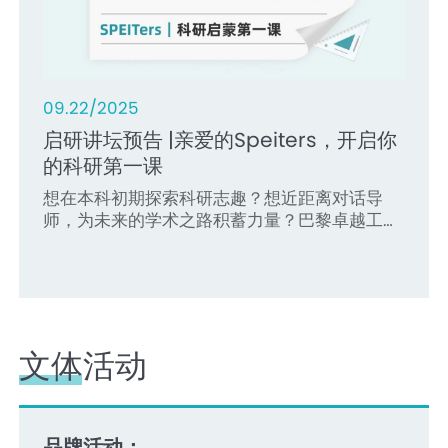
二等奖
（Honorable Mention）。
09.22/2025
05.24/2025
09.28/2024
07.24/2024
06.02/2024
启研讲坛预告 |亲爱的Speiters，开启你
张卫红教授做客大师讲坛暨中法卓越大讲
留法二十余年，吕坚院士深情讲述留法经
缤纷暑期、研学中法｜2024年高中生暑
中法卓越大讲坛｜张荻院士分享金属材料
的科研第一课
坛，分享科研感悟与航天报国情怀
历和中法工程教育之比较
期研学挑战营成功举办
的构型化复合前沿研究
想在本科初期探索科研志趣？想近距离对话导
5月21日下午，李政道图书馆报告厅座无虚席，
2024年9月25日下午，法国国家技术科学院院
2024年7月14日至20日，上海交通大学巴黎卓越
近日，中国科学院院士、上海交通大学讲席教
师，为未来的学术之路积蓄力量？巴黎卓越工程
掌声雷动。中国科学院院士、原西北工业大学副
士、香港工程科学院院士、香港城市大学工学院
工程师学院成功举办了2024年高中生暑期研学
授、金属基复合材料国家重点实验室主任张荻做
师学院“启研讲坛：科研启蒙第一课”即将开讲。
校长张卫红应邀做客上海交通大学第253期大师
院长吕坚教授，做客“中法卓越大讲坛”，分享他
挑战营。本次挑战营吸引了来自中国人民大学附
客“中法卓越大讲坛”暨巴黎卓越工程师学院工程
专为大一，大二同学打造！
讲坛暨第6期中法卓越大讲坛，以“个人科研感
的留法经历、研究方向，以及对中法工程教育的
属中学、东北育才学校、上海中学等50余所全国
师文化课，分享《金属材料的构型化复合》前沿
悟”为题倾情开讲。
体会。巴黎卓越工程师学院党委书记陈彩莲教
重点高中的97名优秀学子参加。
研究。
授、副院长钟圣怡教授、长聘教轨副教授程俊
芳、长聘教轨助理教授尚晓晴，以及来自全校多
个学院的一百余名学子线下参加，全场座无虚
文体活动
席，此外，线上直播间两千余人次观看。活动由
巴黎卓越工程师学院能源与动力工程专业大三学
生徐缘主持。
品牌活动：