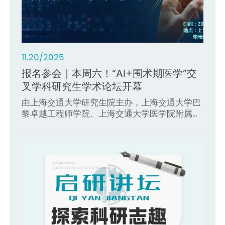
11.20/2025
05.27/2025
10.19/2024
08.24/2024
06.06/2024
报名参会｜本周六！“AI+围术期医学”交
巴院学子在美国大学生数学建模竞赛
首获金奖！中法学子在中国国际大学生创
RoboMaster｜我院学子助力上海交大战
特等奖+1，上海交大仅三项！我院学子在
叉学科研究生学术论坛开幕
（MCM/ICM）中获得特等奖提名奖两项
新大赛中创佳绩
队夺取历史首个“三冠王”！
美国大学生数学建模竞赛中再传捷报！
由上海交通大学研究生院主办，上海交通大学巴
近日，美国大学生数学建模竞赛（MCM/ICM）
黄浦江畔，创新潮涌。2024年10月12日至15日，
上海交通大学云汉交龙战队一路披荆斩棘、所向
近日，第40届美国国际大学生数学建模竞赛
黎卓越工程师学院、上海交通大学医学院附属第
正式公布2025年获奖名单。 本届比赛吸引了来
中国国际大学生创新大赛（2024）总决赛在上
披靡,,以全胜的优异战绩继2021、2023年之后,再
(COMAP's Mathematical Contest in
六人民医院共同承办的“AI+围术期医学”交叉学科
自全球的27,456支高校队伍参赛，参赛规模创下
海交通大学闵行校区隆重举行。上海交通大学巴
次斩获全国总冠军,成为RoboMaster赛场上首个
Modeling，英文简称MCM) 与交叉学科建模竞
研究生学术论坛将于2025年11月22日在上海交通
历史新高，竞争异常激烈。在本届赛事中，由上
黎卓越工程师学院（中法学院）在总决赛中斩获
三冠王
赛(COMAP's Interdisciplinary Contest in
大学闵行校区陈瑞球楼举办。本次论坛为上海交
海交通大学巴黎卓越工程师学院学子领衔或参与
金奖1项，在今年7月举办的上海赛区决赛中，获
Modeling，英文简称ICM) 成绩公布，今年我院
通大学2025年交叉学科研究生学术论坛“健康中
的队伍表现优异、再续辉煌，荣获包括特等奖提
金奖1项、银奖3项、铜奖1项，实现了学院高水平
共有51位同学从全球20多个国家和地区的28912
国·智享未来”主题的分论坛之一，旨在搭建优质
名奖（F奖）、一等奖（M奖）在内的20余项奖
科创赛事的新突破！
支队伍中脱颖而出，成绩瞩目。其中
范存心、汪
的医工交叉平台，促进思想碰撞与学术创新，探
项，充分展现了扎实的数理基础、卓越的创新能
皓楠、张可团队获
特等奖（Outstanding，O
索AI赋能围术期医学的新路径。
力与国际竞争力。
奖）
与美国工业和应用数学学会
特别奖（SIAM
Award），
上海交大今年在美赛中获得特等奖三
项
。学院另
有5人斩获
特等奖提名
（Finalist），
18人获
一等奖
（Meritorious Winner），16人获