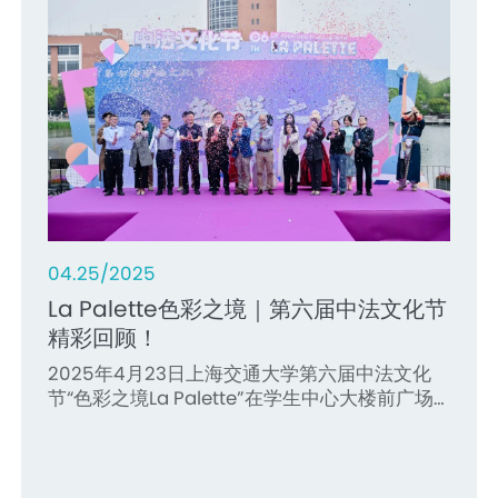
重温法兰西经典的隽永之美
品。
大学社会行为科学系副教授Aline CHEVALIER，
学院龚禾林副教授领衔讲授，课余期间，学院组
巴黎卓越工程师学院院长助理章丽辉副研究员、
织了丰富多彩的企业参访和文化体验活动。
数学教师Hamza BOUKILI出席并担任评委。活动
由章丽辉主持。
12.13/2024
06.03/2024
荣誉 | 巴院两位学生获评我校“50届、50
04.25/2025
人”体育达人荣誉称号！
“卓越杯”全国法语演讲比赛特等奖获得者
La Palette色彩之境｜第六届中法文化节
冯子晔：让世界知道我的想法
12月5日，上海交通大学公布了我校第50届运动
07.24/2024
精彩回顾！
会“50届、50人”体育达人最终结果。经过层层
冯子晔，来自山城重庆，2022年从重庆外国语
缤纷暑期、研学中法｜2024年高中生暑
11.07/2024
2025年4月23日上海交通大学第六届中法文化
筛选，我院2023级研究生黄厚齐、2022级本科
学校考入上海交通大学巴黎卓越工程师学院，目
期研学挑战营成功举办
节“色彩之境La Palette”在学生中心大楼前广场
生宋晨洁两位同学获此殊荣。接下来，让我们一
前大二，主修专业为法语，辅修能源与动力工
十二届主席团诞生！昨晚，院第十二次学
盛大举办。本届文化节呈现了一场精彩纷呈、别
睹巴院运动健儿的风采！
2024年7月14日至20日，上海交通大学巴黎卓越
程。在初高中时期，我就参与到各种各样的演讲
代会成功召开！
具一格的中法文化盛宴，吸引了校内外两千余
工程师学院成功举办了2024年高中生暑期研学
竞赛中，在“外研社杯”英语素养大赛中获得全国
人，热情参与、共襄盛举。
在秋意渐浓的11月，上海交通大学巴黎卓越工程
挑战营。本次挑战营吸引了来自中国人民大学附
一等奖、在“21世纪杯”全国英语演讲比赛中连续
师学院迎来了第十二次学生代表大会。本次大会