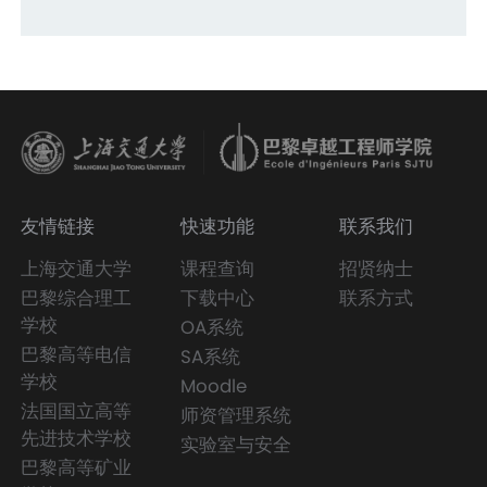
属中学、东北育才学校、上海中学等50余所全国
三届斩获名次，而这是我第一次用法语——一门
于11月6日晚在中法学院大楼205报告厅隆重举
重点高中的97名优秀学子参加。
新学的语言在舞台上演讲。
行。院党委书记陈彩莲、副书记姚雪，校团委副
书记谢焕，校学联主席团成员李颖琳以及三十余
名来自兄弟学院的团委老师和主席团成员莅临现
场，共襄盛举。大会由大二年级贾若愚主持。
友情链接
快速功能
联系我们
上海交通大学
课程查询
招贤纳士
巴黎综合理工
下载中心
联系方式
学校
OA系统
巴黎高等电信
SA系统
学校
Moodle
法国国立高等
师资管理系统
先进技术学校
实验室与安全
巴黎高等矿业