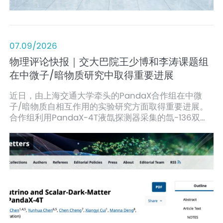
07.09/2026
物理评论快报｜交大巴院王少博和李涛课题组
在中微子/暗物质研究中取得重要进展
近日，由上海交通大学牵头的PandaX合作组在中微
子/暗物质自相互作用的实验研究方面取得重要进展。
合作组利用PandaX-4T液氙探测器采集的氙-136双贝
塔衰变数据，对轻标量媒介粒子参与的中微子自相互作
用进行了直接实验限制，并在0.8–2 MeV质量区间取得
了国际最好的实验限制结果。相关成果以“Probing
Scalar-Neutrino and Scalar-Dark-Matter
Interactions with PandaX-4T”为题发表于物理学顶
级期刊《物理评论快报》（PHYSICAL REVIEW
LETTERS，PRL）。上海交通大学为第一单位。