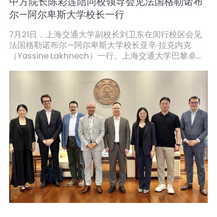
中方院长陈彩莲陪同校领导会见法国格勒诺布
尔—阿尔卑斯大学校长一行
7月21日，上海交通大学副校长刘卫东在闵行校区会见
法国格勒诺布尔—阿尔卑斯大学校长亚辛·拉克内克
（Yassine Lakhnech）一行。上海交通大学巴黎卓越
工程师学院中方院长陈彩莲、国际合作与交流处相关负
责人参会。双方围绕拓展合作领域、完善多层次人才联
合培养机制、促进学科交叉融合等进行交流。