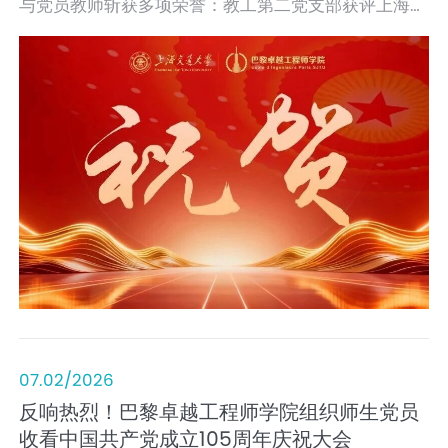
与党员教师斩获多项荣誉：教工第二党支部获评上海市
教卫工作党委系统先进基层党组织，教工第一党支部获
评上海交通大学先进基层党组织，学院党委委员、副院
长、教工第二党支部书记王少博获评上海交通大学优秀
共产党员，学生第一党支部书记周鼎获评上海交通大学
学生优秀共产党员。一批扎根中法国际化育人、深耕前
沿科研与产教融合的先进集体与先锋个人脱颖而出，生
动展现中外合作办学阵地党建引领、双融双促的实干成
效。
07.02/2026
反响热烈！巴黎卓越工程师学院组织师生党员
收看中国共产党成立105周年庆祝大会