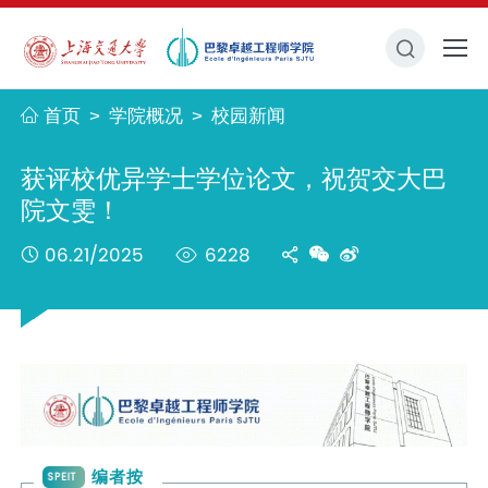
首页
学院概况
校园新闻
>
>
获评校优异学士学位论文，祝贺交大巴
院文雯！
06.21/2025
6228
编者按
SPEIT