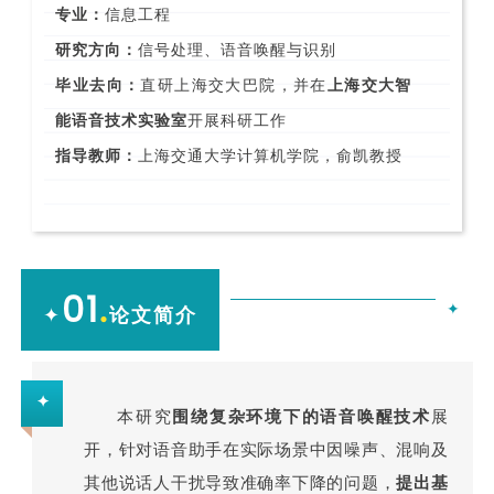
专业：
信息工程
研究方向：
信号处理、语音唤醒与识别
毕业去向：
直研上海交大
巴院
，并在
上海交大智
能语音技术实验室
开展科研工作
指导教师：
上海交通大学计算机学院，俞凯教授
01
.
✦
✦
论文简介
✦
本研究
围绕复杂环境下的语音唤醒技术
展
开，针对语音助手在实际场景中因噪声、混响及
其他说话人干扰导致准确率下降的问题，
提出基