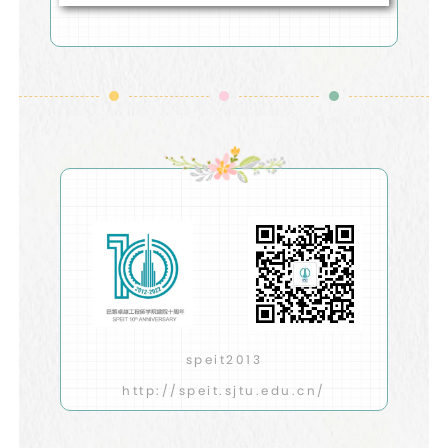
speit2013
http://speit.sjtu.edu.cn/