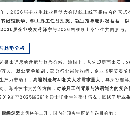
下午，2026届毕业生就业启动大会以线上线下相结合的形式
书记熊振华、学工办主任吕江英、就业指导老师杨茗茗，以及
2025届企业校友蒋泽宇
与2026届准硕士毕业生共同参与。
据与趋势分析
茗带来详尽的数据与趋势分析。她指出，从宏观层面来看，2
0万人。
就业竞争加剧
，部分行业岗位收缩，企业招聘节奏前
生产力带动下，
高端制造与AI相关人才需求量大
，具身智能等
商、海外技术支持等方向，
对兼具工科背景与法语能力的复合
2019届至2025届381名硕士毕业生的整体情况，回顾了
毕业
 继续深造
比例逐年上升，国内外顶尖学府是首选目的地；