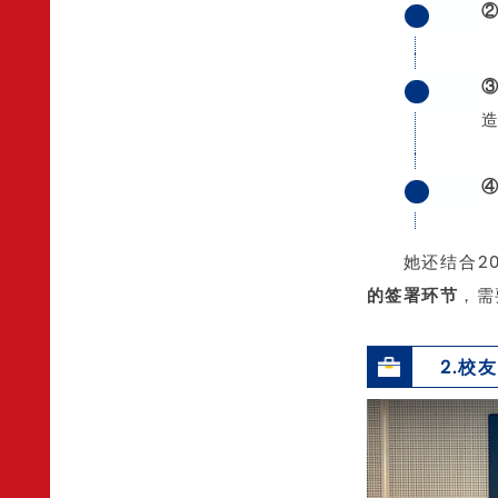
②
她还结合2
的签署环节
，需
2.校