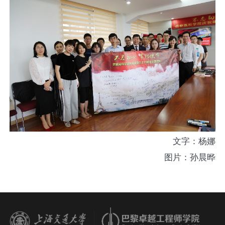
文字：杨娜
图片：孙晨晔