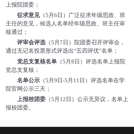
上报院团委；
征求意见
（
5
月
6
日）广泛征求年级思政、班
主任的意见，候选人名单经年级思政、班主任审
核通过；
评审会评选
（
5
月
7
日）院团委召开评审会，
通过无记名投票形式评选出“五四评优”名单；
党总支复核名单
（
5
月
8
日）评选名单上报院
党总支复核；
名单公示
（
5
月
9
日
-5
月
11
日）评选名单在学
院官网公示三天；
上报校团委
（
5
月
12
日）公示无异议，名单上
报校团委。