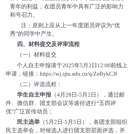
青年的利益，在团员青年中具有广泛的影响力
和号召力。
注：原则上应从上一年度团员评议为
“
优
秀
”
的同学中产生。
四、材料提交及评审流程
（一）材料提交
个人自主申报请于
2025
年
5
月
2
日
12:00
前线上
申请，链接：
https://wj.sjtu.edu.cn/q/ZeBykCJf
（二）评选流程：
学生自主申报
（
4
月
28
日
-5
月
2
日），通过邮
件、微信群、团支部会议等途径进行“五四评
优”广泛宣传动员；
民主选举
（
5
月
2
日
-5
月
5
日），各团支部组织
民主选举会，对候选人进行团支部层面评选，并