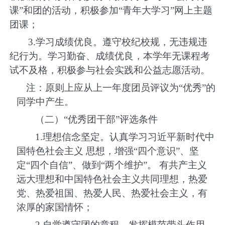
课
”
和团的活动，积极参加
“
青年大学习
”
网上主题
团课；
3.
学习成绩优良。遵守校纪校规，无违规违
纪行为。学习勤奋、成绩优良，本学年无课程考
试不及格，积极参与社会实践和公益志愿活动。
注：原则上应从上一年度团员评议为
“
优秀
”
的
同学中产生。
（二）
“
优秀团干部
”
评选条件
1.
理想信念坚定。认真学习习近平新时代中
国特色社会主义 思想，增强
“
四个意识
”
、坚
定
“
四个自信
”
、做到
“
两个维护
”
。 有共产主义
远大理想和中国特色社会主义共同理想，热爱
党、热爱祖国、热爱人民、热爱社会主义，有
浓厚的家国情怀；
2.
自觉遵守团的章程。发挥模范带头作用，