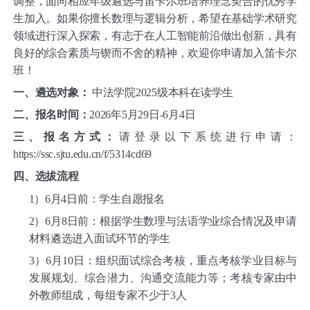
调整，面向相应年级遴选与笛卡尔班培养理念契合的优秀学
生加入。如果你擅长数理与逻辑分析，希望在基础学术研究
领域进行深入探索，有志于在人工智能前沿做出创新，具有
良好的综合素质与锲而不舍的精神，欢迎你申请加入笛卡尔
班！
一、
遴选对象：
中法学院
2025级本科在读学生
二、
报名时间：
2026年5月29日-6月4日
三、
报名方式：
请登录以下系统进行申请：
https://ssc.sjtu.edu.cn/f/5314cd69
四、
选拔流程
1）
6月4日前：学生自愿报名
2）
6月8日前：根据学生数理与法语学业综合情况及申请
材料遴选进入面试环节的学生
3）
6月10日：组织面试综合考核，重点考核学业目标与
发展规划、综合潜力、沟通交流能力等；考核专家由中
外教师组成，每组专家不少于3人