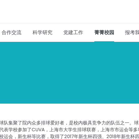
合作交流
科学研究
党建工作
菁菁校园
报考
球队集聚了院内众多排球爱好者，是校内极具竞争力的队伍之一。球
代表学校参加了CUVA，上海市大学生排球联赛，上海市市运会等多
运会，新生杯等比赛，取得了2017年新生杯四强、2018年新生杯四