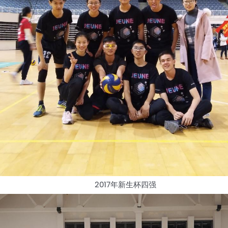
2017年新生杯四强