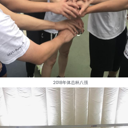
2018年体总杯八强