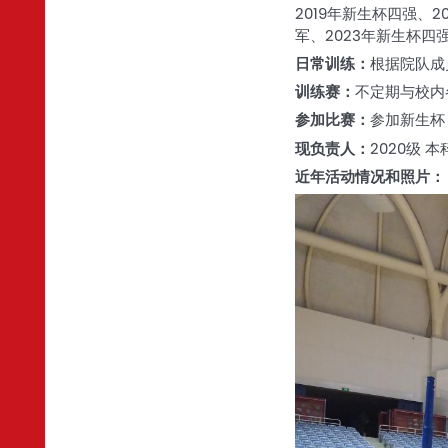
2019年新生杯四强、2
军、2023年新生杯四
日常训练：
根据院队成
训练赛：
不定期与校内
参加比赛：
参加新生杯
现负责人：
2020级 
近年活动情况和照片：