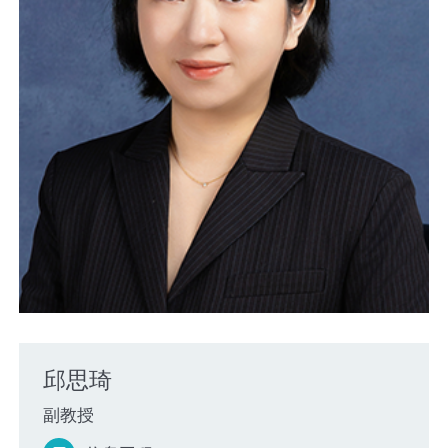
邱思琦
副教授