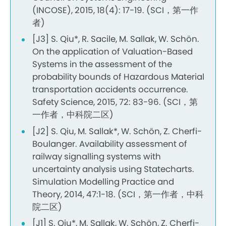
(INCOSE), 2015, 18(4): 17-19. (SCI，第一作
者)
[J3] S. Qiu*, R. Sacile, M. Sallak, W. Schön.
On the application of Valuation-Based
Systems in the assessment of the
probability bounds of Hazardous Material
transportation accidents occurrence.
Safety Science, 2015, 72: 83-96. (SCI，第
一作者，中科院二区)
[J2] S. Qiu, M. Sallak*, W. Schön, Z. Cherfi-
Boulanger. Availability assessment of
railway signalling systems with
uncertainty analysis using Statecharts.
Simulation Modelling Practice and
Theory, 2014, 47:1-18. (SCI，第一作者，中科
院二区)
[J1] S. Qiu*, M. Sallak, W. Schön, Z. Cherfi-