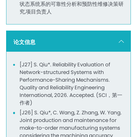
状态系统系的可靠性分析和预防性维修决策研
究,项目负责人
论文信息
[J27] S. Qiu*. Reliability Evaluation of
Network-structured Systems with
Performance-Sharing Mechanisms.
Quality and Reliability Engineering
International, 2026. Accepted. (SCI，第一
作者)
[J26] S. Qiu*, C. Wang, Z. Zhang, W. Yang.
Joint production and maintenance for
make-to-order manufacturing systems
considering the machining accuracy