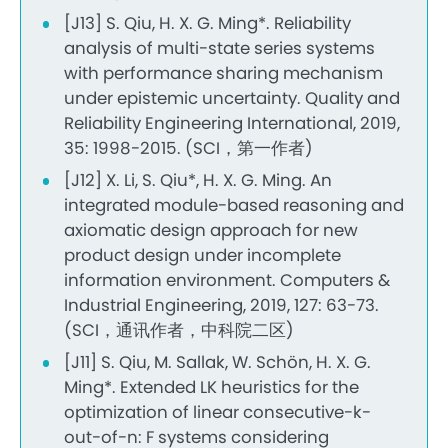
[J13] S. Qiu, H. X. G. Ming*. Reliability
analysis of multi-state series systems
with performance sharing mechanism
under epistemic uncertainty. Quality and
Reliability Engineering International, 2019,
35: 1998-2015. (SCI，第一作者)
[J12] X. Li, S. Qiu*, H. X. G. Ming. An
integrated module-based reasoning and
axiomatic design approach for new
product design under incomplete
information environment. Computers &
Industrial Engineering, 2019, 127: 63-73.
(SCI，通讯作者，中科院二区)
[J11] S. Qiu, M. Sallak, W. Schön, H. X. G.
Ming*. Extended LK heuristics for the
optimization of linear consecutive-k-
out-of-n: F systems considering