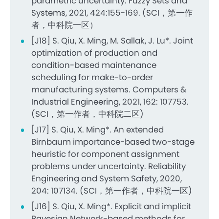
parametric uncertainty. Fuzzy Sets and
Systems, 2021, 424:155-169. (SCI，第一作
者，中科院一区）
[J18] S. Qiu, X. Ming, M. Sallak, J. Lu*. Joint
optimization of production and
condition-based maintenance
scheduling for make-to-order
manufacturing systems. Computers &
Industrial Engineering, 2021, 162: 107753.
(SCI，第一作者，中科院二区)
[J17] S. Qiu, X. Ming*. An extended
Birnbaum importance-based two-stage
heuristic for component assignment
problems under uncertainty. Reliability
Engineering and System Safety, 2020,
204: 107134. (SCI，第一作者，中科院一区)
[J16] S. Qiu, X. Ming*. Explicit and implicit
Bayesian Network-based methods for