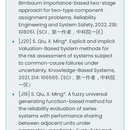
Birnbaum importance-based two-stage
approach for two-type component
assignment problems. Reliability
Engineering and System Safety, 2022, 218:
108051. (SCI，第一作者，中科院一区)
[J20] S. Qiu, X. Ming*. Explicit and implicit
Valuation-Based System methods for
the risk assessment of systems subject
to common-cause failures under
uncertainty. Knowledge-Based Systems,
2021, 214: 106665. (SCI，第一作者，中科院
一区）
[J19] S. Qiu, X. Ming*. A fuzzy universal
generating function-based method for
the reliability evaluation of series
systems with performance sharing
between adjacent units under