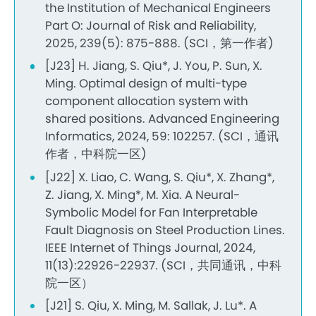
the Institution of Mechanical Engineers
Part O: Journal of Risk and Reliability,
2025, 239(5): 875-888. (SCI，第一作者)
[J23] H. Jiang, S. Qiu*, J. You, P. Sun, X.
Ming. Optimal design of multi-type
component allocation system with
shared positions. Advanced Engineering
Informatics, 2024, 59: 102257. (SCI，通讯
作者，中科院一区)
[J22] X. Liao, C. Wang, S. Qiu*, X. Zhang*,
Z. Jiang, X. Ming*, M. Xia. A Neural-
Symbolic Model for Fan Interpretable
Fault Diagnosis on Steel Production Lines.
IEEE Internet of Things Journal, 2024,
11(13):22926-22937. (SCI，共同通讯，中科
院一区）
[J21] S. Qiu, X. Ming, M. Sallak, J. Lu*. A