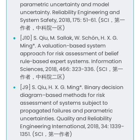
parametric uncertainty and model
uncertainty. Reliability Engineering and
System Safety, 2018, 175: 51-61. (SCI，第一
作者，中科院一区)
[J10] S. Qiu, M. Sallak, W. Schön, H. X. G.
Ming*. A valuation-based system
approach for risk assessment of belief
rule-based expert systems. Information
Sciences, 2018, 466: 323-336. (SCI，第一
作者，中科院二区)
[J9] S. Qiu, H. X. G. Ming*. Binary decision
diagram–based methods for risk
assessment of systems subject to
propagated failures and parametric
uncertainties. Quality and Reliability
Engineering International, 2018, 34: 1339-
1351. (SCI，第一作者)