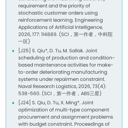
requirement and the priority of
stochastic customer orders using
reinforcement learning. Engineering
Applications of Artificial Intelligence,
2026, 177: 114889. (SCI，第一作者，中科院
一区)
[J25] S. Qiu*, D. Tu, M. Sallak. Joint
scheduling of production and condition-
based maintenance activities for make-
to-order deteriorating manufacturing
systems under repairmen constraint.
Naval Research Logistics, 2026, 73(4):
538-560. (SCI，第一作者，ABS三星)
[J24] S. Qiu, D. Tu, X. Ming*. Joint
optimization of multi-type component
procurement and assignment problems
with budget constraint. Proceedings of