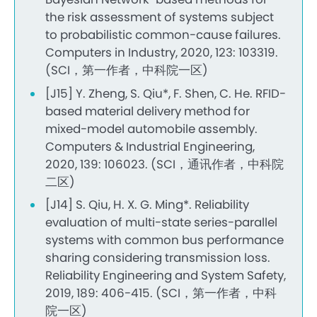
the risk assessment of systems subject
to probabilistic common-cause failures.
Computers in Industry, 2020, 123: 103319.
(SCI，第一作者，中科院一区)
[J15] Y. Zheng, S. Qiu*, F. Shen, C. He. RFID-
based material delivery method for
mixed-model automobile assembly.
Computers & Industrial Engineering,
2020, 139: 106023. (SCI，通讯作者，中科院
二区)
[J14] S. Qiu, H. X. G. Ming*. Reliability
evaluation of multi-state series-parallel
systems with common bus performance
sharing considering transmission loss.
Reliability Engineering and System Safety,
2019, 189: 406-415. (SCI，第一作者，中科
院一区)