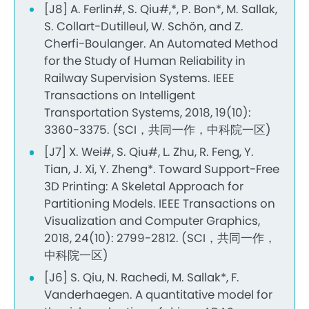
[J8] A. Ferlin#, S. Qiu#,*, P. Bon*, M. Sallak,
S. Collart-Dutilleul, W. Schön, and Z.
Cherfi-Boulanger. An Automated Method
for the Study of Human Reliability in
Railway Supervision Systems. IEEE
Transactions on Intelligent
Transportation Systems, 2018, 19(10):
3360-3375. (SCI，共同一作，中科院一区)
[J7] X. Wei#, S. Qiu#, L. Zhu, R. Feng, Y.
Tian, J. Xi, Y. Zheng*. Toward Support-Free
3D Printing: A Skeletal Approach for
Partitioning Models. IEEE Transactions on
Visualization and Computer Graphics,
2018, 24(10): 2799-2812. (SCI，共同一作，
中科院一区)
[J6] S. Qiu, N. Rachedi, M. Sallak*, F.
Vanderhaegen. A quantitative model for