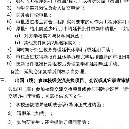
2)
填写《工程师实习（出国
/
提前）或科研交流（出国）申
3)
向学院实习岗位负责人提交申请书；
4)
院务会讨论审批；
5)
审批通过者且符合工程师实习要求的可作为工程师实习
6)
原批件结束前至少
1
个月申请延长批件或新申请批件（如
a)
对方学校实习与休学同意函；
b)
其他文件同第
2
条继续实习；
7)
同时向研究生教务办理延长休学和
/
或延期手续；
8)
审核通过获得新批件且休学办理完毕后按照新的审批日
9)
按新批件批准日期返校后办理复学和延期毕业手续。
备注：延期必须复学后到校亲自办理。
三、
出国（境）参加校级交流交换项目、会议或其它事宜审
如出国（境）参加校级交流交换项目或参与国际会议等，请
交我办办理请假，且需提供以下文件：
1）
学校选拔结果证明或会议
/
导师正式邀请函；
2）
请假单（如需）；
3）
如为研究生，还需提供导师同意函；