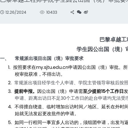
12.26/2024
10433
巴黎卓越工
学
生因公出国（境）
一、
常规派出项目出国（境）审批要求
1.
按照要求在
my.sjtu.edu.cn
申请因公出国（境）审批。
所
校审批获准，不得出访。
2.
常规派出项目经学生个人申请、学院主管领导审核后按
3.
提前申报。
因公出国（境）申请需
至少提前
15
个工作日
申请、距离出访日不足
30
个工作日的赴台申请均无法受
4.
不得擅自绕道、临时增加出访时间／地区、延长在外时
始就无法发起更改批件的申请。
5.
如同一行程同一事宜多人出访的，须组团申请，出发与