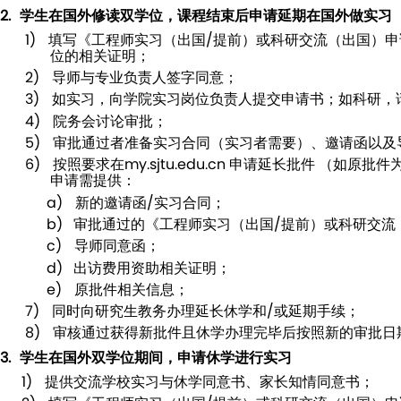
2.
学生在国外修读双学位，课程结束后申请延期在国外做实习
1)
填写《工程师实习（出国
/
提前）或科研交流（出国）申
位的相关证明；
2)
导师与专业负责人签字同意；
3)
如实习，向学院实习岗位负责人提交申请书；如科研，
4)
院务会讨论审批；
5)
审批通过者准备实习合同（实习者需要）、邀请函以及
6)
按照要求在
my.sjtu.edu.cn
申请延长批件 （如原批件
申请需提供：
a)
新的邀请函
/
实习合同；
b)
审批通过的《工程师实习（出国
/
提前）或科研交流
c)
导师同意函；
d)
出访费用资助相关证明；
e)
原批件相关信息；
7)
同时向研究生教务办理延长休学和
/
或延期手续；
8)
审核通过获得新批件且休学办理完毕后按照新的审批日
3.
学生在国外双学位期间，申请休学进行实习
1)
提供交流学校实习与休学同意书、家长知情同意书；