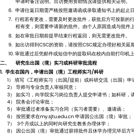
申请时备注说明。出访费用资助情况请提供相关证明。
6.
申请往返日期需严格按照邀请函或录取通知书上的起止
7.
行程若有更改，
需要及时更改批件，
获批后方可按新的
程有变，则需要申请新的批件。
由个人原因造成与批件
8.
如在审批日期前提早结束行程返回，则无需更改批件。
9.
如出访得到
CSC
的资助，请按照
CSC
规定办理好相关延
10.
审批通过后凭邮件或短信中的提取码在校内自助打印机
二、
研究生出国（境）实习或科研审批流程
1.
学生在国内，申请出国（境）工程师实习
/
科研
1）
填写《工程师实习（出国
/
提前）或科研交流（出国）申
2）
导师与专业负责人审核同意；
3）
如实习，向学院实习岗位负责人提交申请书；如科研，
4）
院务会讨论审批；
5）
审批通过者准备实习合同（实习者需要）、邀请函；
6）
按照要求在
my.sjtu.edu.cn
申请因公出国（境）审批；
7）
3
个月或以上的同时向研究生教务办理休学；
8）
因公出国（境）审批通过获得批件且休学办理完毕后方