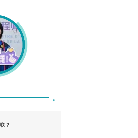
✦
关联？