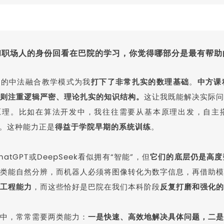
”和职场人的身份回看在巴院的学习，你觉得哪部分是最有帮助
院的中法融合教学模式为我
打下了非常扎实的数理基础
。
中方课
则注重逻辑严密、理论扎实的知识结构。
这让我既能解决实际问
原理。比如在算法开发中，我往往需要从基本原理出发，自主
”。这种能力正是
得益于学院早期的系统训练
。
hatGPT或DeepSeek看似拥有“智能”，但
它们的底层仍是高度
类能自然分辨，而机器人必须将图像转化为数字信息，再借助模
工程能力
，而这些恰好是巴院在我们本科阶段
反复打磨和强化的
中，常常需要两类能力：
一是快速、高效地解决具体问题，二是