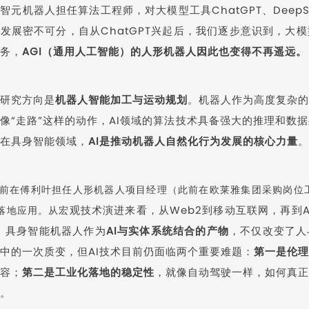
智元机器人担任算法工程师，对大模型工具ChatGPT、Deep
发展密不可分，自从ChatGPT兴起后，我们逐步意识到，大
务，
AGI（通用人工智能）的人形机器人因此也变得不再遥远。
研究方向是
机器人智能加工与运动规划
。机器人作为高度复杂的
像“走路”这样的动作，AI领域的算法技术具备强大的推理和数
在具身智能领域，
AI是推动机器人自然化行为发展的核心力量
。
前在傅利叶担任人形机器人项目经理（此前在欧莱雅集团采购岗位
观技术演进来看，从Web2到移动互联网，再到A
落地应用。
从宏
。具身智能机器人作为
AI与实体系统结合的产物
，不仅改变了人
实中的一次质变，但AI技术目前仍面临两个重要难题：
第一是伦理
容；
第二是工业化落地的稳定性
，就像自动驾驶一样，如何真正
。