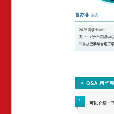
曹亦菲
嘉宾
2025届硕士毕业生
高中：郑州外国语学
即将赴
巴黎综合理工
✦
Q&A 精华
1
可以介绍一