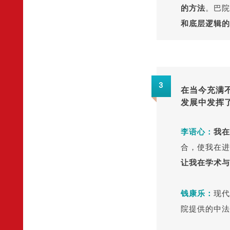
的方法
。巴
和底层逻辑的
3
在当今充满
发展中发挥
李
语
心
：
我在
合，使我在进
让我在学术与
钱康乐：
现代
院提供的中法