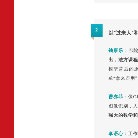
2
以“过来人
钱康乐：
巴
出，法方课程
模型背后的
单“拿来即用
曹亦菲
：
像C
图像识别，人
强大的数学和
李
语
心：
工作