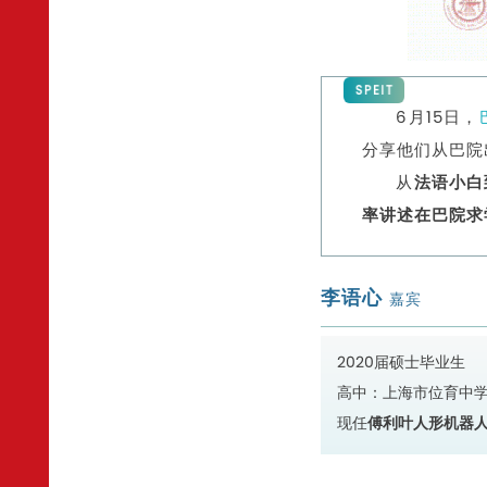
SPEIT
6月15日，
分享他们从巴院
从
法语小白
率讲述在巴院求
李语心
嘉宾
2020届硕士毕业生
高中：上海市位育中
现任
傅利叶人形机器