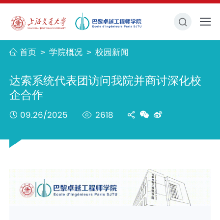
首页
学院概况
校园新闻
>
>
达索系统代表团访问我院并商讨深化校
企合作
09.26/2025
2618