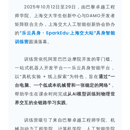
2025年10月12日至29日，由巴黎卓越工程
师学院、上海交大学生创新中心与DAMO开发者
矩阵联合主办，上海交大人工智能创新协会协办
的
“乐云具身・SparkEdu·上海交大站”具身智能
训练营
圆满落幕。
训练营依托阿里巴巴达摩院开发的零门槛、
一站式机器人开发平台——乐云具身智能
平台，
以“真机实验 + 线上探索”为特色，旨在
通过“一
台电脑、一个低成本机械臂和一张稳定的网络”
，
帮助学生在课余时间完成
从AI模型训练到物理世
界交互的全链路学习实践
。
训练营吸引了来自
巴黎卓越工程师学院、机
械与动力工程学院、计算机学院、人工智能学院