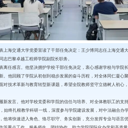
表上海交通大学党委宣读了干部任免决定：王少博同志任上海交通
同志巴黎卓越工程师学院副院长职务。
表离任感言。他坚决拥护学校干部任免决定，衷心感谢学校与学院
新。他回顾了学院从初创到稳步发展的奋斗历程，对全体同仁凝心
面对技术革新与教育转型新课题，希望全院教师坚守立德树人初心
履新发言。他对学校党委和学院的信任与培养、对全体教职工的支
以来，始终扎根教学科研一线，深度参与学院建设发展，对中法融合办
，他将快速进入角色、恪尽职守、务实创新，充分发挥专业与语言
作等重点工作，服务师生、团结协作，助力学院国际化办学和高质量