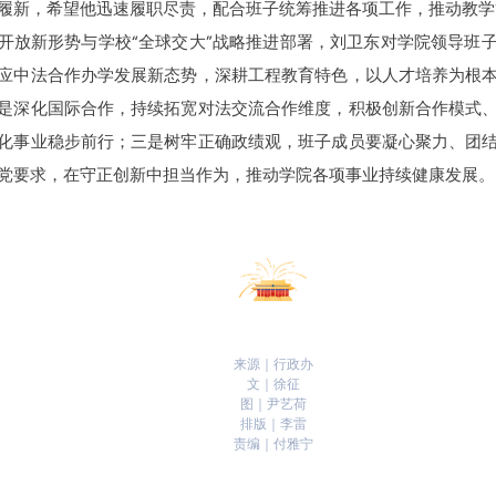
履新，希望他迅速履职尽责，配合班子统筹推进各项工作，推动教学
开放新形势与学校“全球交大”战略推进部署，刘卫东对学院领导班
应中法合作办学发展新态势，深耕工程教育特色，以人才培养为根
是深化国际合作，持续拓宽对法交流合作维度，积极创新合作模式
化事业稳步前行；三是树牢正确政绩观，班子成员要凝心聚力、团
党要求，在守正创新中担当作为，推动学院各项事业持续健康发展。
来源｜行政办
文｜徐征
图｜尹艺荷
排版｜李雷
责编｜付雅宁