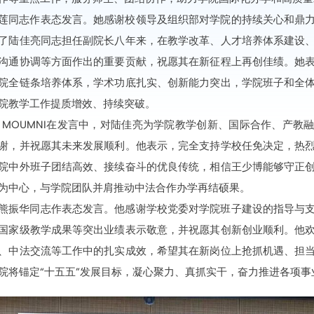
莲同志作表态发言。她感谢校领导及组织部对学院的持续关心和鼎
了陆佳亮同志担任副院长八年来，在教学改革、人才培养体系建设
沟通协调等方面作出的重要贡献，祝愿其在新征程上再创佳绩。她
院全链条培养体系，学术功底扎实、创新能力突出，学院班子和全
院教学工作提质增效、持续突破。
ed MOUMNI在发言中，对陆佳亮为学院教学创新、国际合作、产
谢，并祝愿其未来发展顺利。他表示，完全支持学校任免决定，热
院中外班子团结高效、接续奋斗的优良传统，相信王少博能够守正
为中心，与学院团队并肩推动中法合作办学再结硕果。
熊振华同志作表态发言。他感谢学校党委对学院班子建设的指导与
国家级教学成果等突出业绩表示敬意，并祝愿其创新创业顺利。他
、中法交流等工作中的扎实成效，希望其在新岗位上抢抓机遇、担
院将锚定“十五五”发展目标，凝心聚力、真抓实干，奋力推进各项事