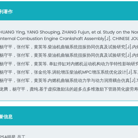
利著作
HUANG Ying, YANG Shouping, ZHANG Fujun, et al. Study on the Non-
Internal Combustion Engine Crankshaft Assembly[J]. CHINESE J
杨守平，张付军，黄英等.柴油机曲轴系统扭振协同仿真及试验研究[J].内燃机
杨守平，张付军，黄英等.柴油机曲轴系统扭振协同仿真及试验研究[J].内燃机
杨守平，张付军，黄英等. 单缸停缸对内燃机运动机构动力学特性影响研究[J]
杨守平，张付军，张金伦等.涡轮增压柴油机MPC增压系统优化设计[J].车
杨守平，张付军，黄英等.内燃机曲轴系统动力学与动力润滑耦合仿真[J].车
龙腾，杨守平，龚纯.基于虚拟激励法的超多点多维激励下管路简化疲劳寿命分
誉信息
PSA明星 员工